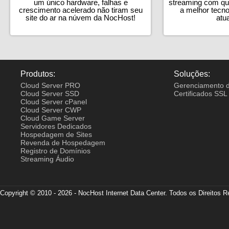
um único hardware, falhas e
streaming com qua
crescimento acelerado não tiram seu
a melhor tecno
site do ar na núvem da NocHost!
atua
Produtos:
Soluções:
Cloud Server PRO
Gerenciamento d
Cloud Server SSD
Certificados SSL
Cloud Server cPanel
Cloud Server CWP
Cloud Game Server
Servidores Dedicados
Hospedagem de Sites
Revenda de Hospedagem
Registro de Domínios
Streaming Áudio
Copyright © 2010 - 2026 - NocHost Internet Data Center. Todos os Direitos 