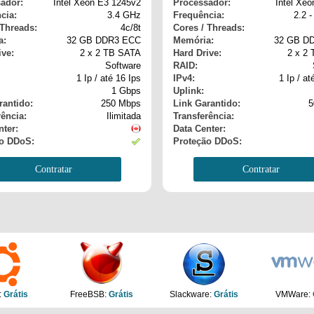
ador:
Intel Xeon E3 1245v2
Processador:
Intel Xe
cia:
3.4 GHz
Frequência:
2.2 
 Threads:
4c/8t
Cores / Threads:
a:
32 GB DDR3 ECC
Memória:
32 GB D
ive:
2 x 2 TB SATA
Hard Drive:
2 x 2
Software
RAID:
1 Ip / até 16 Ips
IPv4:
1 Ip / at
1 Gbps
Uplink:
rantido:
250 Mbps
Link Garantido:
5
rência:
Ilimitada
Transferência:
nter:
Data Center:
o DDoS:
Proteção DDoS:
Contratar
Contratar
:
Grátis
FreeBSB:
Grátis
Slackware:
Grátis
VMWare: