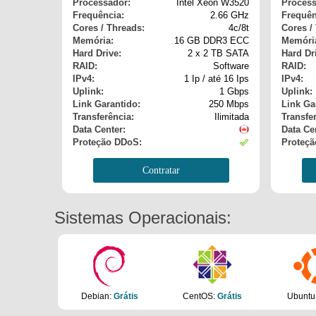
Processador:
Intel Xeon W3520
Process
Frequência:
2.66 GHz
Frequên
Cores / Threads:
4c/8t
Cores /
Memória:
16 GB DDR3 ECC
Memóri
Hard Drive:
2 x 2 TB SATA
Hard Dr
RAID:
Software
RAID:
IPv4:
1 Ip / até 16 Ips
IPv4:
Uplink:
1 Gbps
Uplink:
Link Garantido:
250 Mbps
Link Ga
Transferência:
Ilimitada
Transfe
Data Center:
Data Ce
Proteção DDoS:
Proteçã
Contratar
Sistemas Operacionais:
Debian:
Grátis
CentOS:
Grátis
Ubuntu