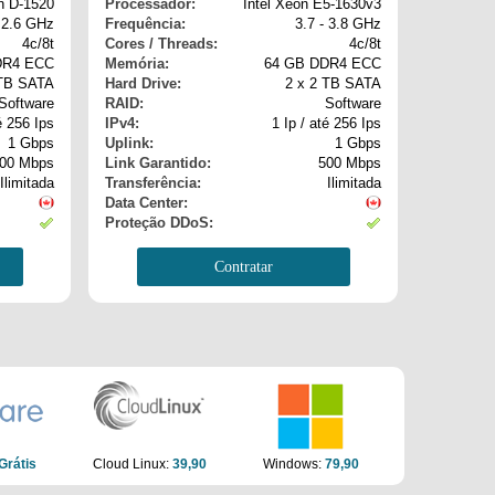
on D-1520
Processador:
Intel Xeon E5-1630v3
- 2.6 GHz
Frequência:
3.7 - 3.8 GHz
4c/8t
Cores / Threads:
4c/8t
DR4 ECC
Memória:
64 GB DDR4 ECC
 TB SATA
Hard Drive:
2 x 2 TB SATA
Software
RAID:
Software
é 256 Ips
IPv4:
1 Ip / até 256 Ips
1 Gbps
Uplink:
1 Gbps
00 Mbps
Link Garantido:
500 Mbps
Ilimitada
Transferência:
Ilimitada
Data Center:
Proteção DDoS:
Contratar
Grátis
Cloud Linux:
39,90
Windows:
79,90