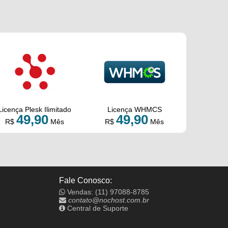
Licença Plesk Ilimitado
Licença WHMCS
49,90
49,90
R$
Mês
R$
Mês
Fale Conosco:
Vendas: (11) 97088-8785
contato@nochost.com.br
Central de Suporte