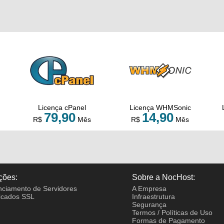
Licença cPanel
Licença WHMSonic
79,90
14,90
R$
Mês
R$
Mês
ções:
Sobre a NocHost:
ciamento de Servidores
A Empresa
ficados SSL
Infraestrutura
Segurança
Termos / Políticas de Uso
Formas de Pagamento