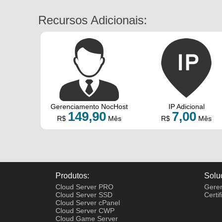
Recursos Adicionais:
Gerenciamento NocHost
IP Adicional
149,90
7,00
R$
Mês
R$
Mês
Produtos:
Solu
Cloud Server PRO
Geren
Cloud Server SSD
Certi
Cloud Server cPanel
Cloud Server CWP
Cloud Game Server