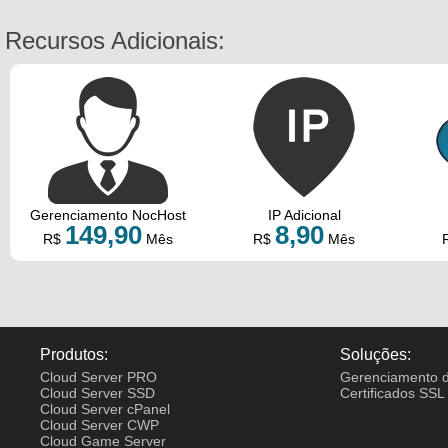
Recursos Adicionais:
Gerenciamento NocHost
IP Adicional
149,90
8,90
R$
Mês
R$
Mês
Produtos:
Soluções:
Cloud Server PRO
Gerenciamento d
Cloud Server SSD
Certificados SSL
Cloud Server cPanel
Cloud Server CWP
Cloud Game Server