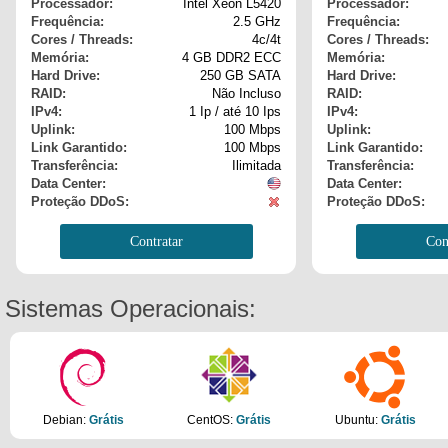
Processador:
Intel Xeon L5420
Processador:
Frequência:
2.5 GHz
Frequência:
Cores / Threads:
4c/4t
Cores / Threads:
Memória:
4 GB DDR2 ECC
Memória:
Hard Drive:
250 GB SATA
Hard Drive:
RAID:
Não Incluso
RAID:
IPv4:
1 Ip / até 10 Ips
IPv4:
Uplink:
100 Mbps
Uplink:
Link Garantido:
100 Mbps
Link Garantido:
Transferência:
Ilimitada
Transferência:
Data Center:
Data Center:
Proteção DDoS:
Proteção DDoS:
Contratar
Con
Sistemas Operacionais:
Debian:
Grátis
CentOS:
Grátis
Ubuntu:
Grátis